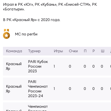
Фин
Играл в РК «Юг», РК «Кубань», РК «Енисей-СТМ», РК
«Богатыри».
Цен
Фин
В РК «Красный Яр» с 2020 года.
Дет
МС по регби
ЖЕНС
Сту
Команда
Турнир
Игры
Очки
П
Р
Ш
Чем
PARI Кубок
Красный
Рег
России
1
0
0
0
0
Яр
стр
2023
Чем
PARI
Красный
Чемпионат
Все
1
0
0
0
0
Яр
России
Кубо
2023-24
Суд
Чемпионат