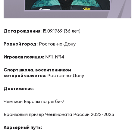
Суп
Поп
Сбо
ОТПРАВИТЬ
Регионы
Выс
Пра
Рус
Дата рождения:
15.09.1989 (36 лет)
Сборные
Родной город:
Ростов-на-Дону
Лиг
Нац
Антидопинг
ЖЕНС
Игровая позиция:
№11, №14
Спортшкола, воспитанником
Чем
Кон
Магазин
которой является:
Ростов-на-Дону
Сбо
ком
Достижения:
Кубо
Контакты
Сбо
Чемпион Европы по регби-7
РЕГБИ
Высш
Бронзовый призёр Чемпионата России 2022-2023
Карьерный путь:
Ист