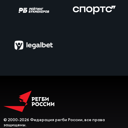
Чем
сне
Чем
сне
Кубо
Муж
Кубо
Жен
© 2000-2026 Федерация регби России, все права
защищены.