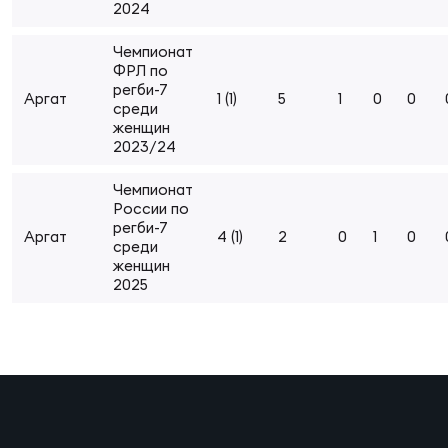
2024
Суп
Поп
Сбо
ОТПРАВИТЬ
Регионы
Чемпионат
ФРЛ по
регби-7
Выс
Пра
Рус
Аргат
1 (1)
5
1
0
0
Сборные
среди
женщин
2023/24
Лиг
Нац
Антидопинг
ЖЕНС
Чемпионат
России по
регби-7
Чем
Кон
Аргат
4 (1)
2
0
1
0
среди
Магазин
Сбо
ком
женщин
2025
Кубо
Контакты
Сбо
РЕГБИ
Высш
Ист