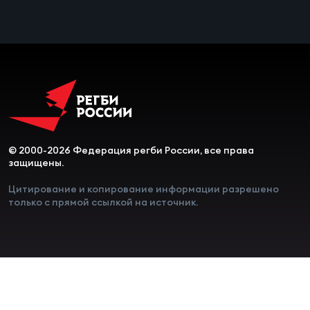
Чем
рег
Чем
рег
© 2000-2026 Федерация регби России, все права
защищены.
Куб
Цитирование и копирование информации разрешено
Муж
только с прямой ссылкой на источник.
Куб
Жен