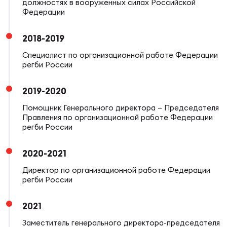
Фин
должностях в вооруженных силах Российской
Федерации
Цен
Фин
2018-2019
Специалист по организационной работе Федерации
Дет
регби России
ЖЕНС
2019-2020
Сту
Помощник Генерального директора – Председателя
Правления по организационной работе Федерации
Чем
регби России
Рег
стр
2020-2021
Чем
Директор по организационной работе Федерации
регби России
Все
Кубо
2021
Суд
Заместитель генерального директора-председателя