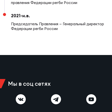
Фед
правления Федерации регби России
регб
Экс
2021-н.в.
Председатель Правления — Генеральный директор
Пер
Федерации регби России
Фон
Перв
ПРОГ
Перв
Ака
Все
Мы в соц сетях
по р
Нов
ЮНОШ
Зай