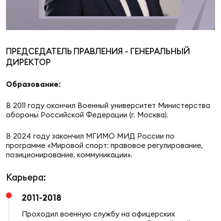
Суп
Поп
Сбо
ОТПРАВИТЬ
Регионы
Выс
Пра
Рус
ПРЕДСЕДАТЕЛЬ ПРАВЛЕНИЯ - ГЕНЕРАЛЬНЫЙ
Сборные
ДИРЕКТОР
Лиг
Нац
Образование:
Антидопинг
ЖЕНС
В 2011 году окончил Военный университет Министерства
Чем
Кон
обороны Российской Федерации (г. Москва).
Магазин
Сбо
ком
В 2024 году закончил МГИМО МИД России по
программе «Мировой спорт: правовое регулирование,
Кубо
позиционирование, коммуникации».
Контакты
Сбо
РЕГБИ
Карьера:
Высш
2011-2018
Ист
Проходил военную службу на офицерских