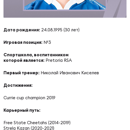
Суп
Поп
Сбо
ОТПРАВИТЬ
Регионы
Выс
Пра
Рус
Дата рождения:
24.08.1995 (30 лет)
Сборные
Игровая позиция:
№3
Лиг
Нац
Антидопинг
ЖЕНС
Спортшкола, воспитанником
которой является:
Pretoria RSA
Чем
Кон
Магазин
Первый тренер:
Николай Иванович Киселев
Сбо
ком
Достижения:
Кубо
Контакты
Сбо
Currie cup champion 2019
РЕГБИ
Высш
Карьерный путь:
Free State Cheetahs (2014-2019)
Ист
Strela Kazan (2020-2021)