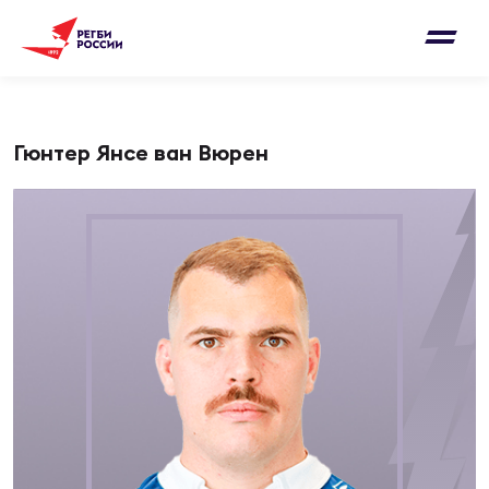
Письмо на region@rugby.ru
Подписка на новости от Федерации регби
Добавление матчей в календарь
России
Выберите категорию совернований
Новости
Гюнтер Янсе ван Вюрен
Мужские
МУЖС
ВИДЕ
УПРА
МУЖС
Матчи
Женские
Согласен на обработку персональных
Чем
Цел
Сбо
данных
Турниры
ФОТО
Куб
Стр
Сбо
ОТПРАВИТЬ
Медиа
ЖУРНА
Спа
Выс
Сбо
Согласен на обработку персональных
Федерация
данных