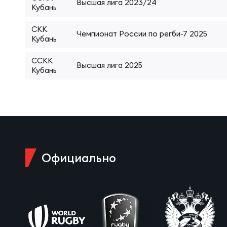
Высшая лига 2023/24
Кубань
Суп
Поп
Сбо
Регионы
СКК
Чемпионат России по регби-7 2025
Кубань
Выс
Пра
Рус
Сборные
ССКК
Высшая лига 2025
Кубань
Лиг
Нац
Антидопинг
ЖЕНС
Чем
Кон
Магазин
Сбо
Кубо
Официально
Контакты
РЕГБИ
Сбо
Высш
Ист