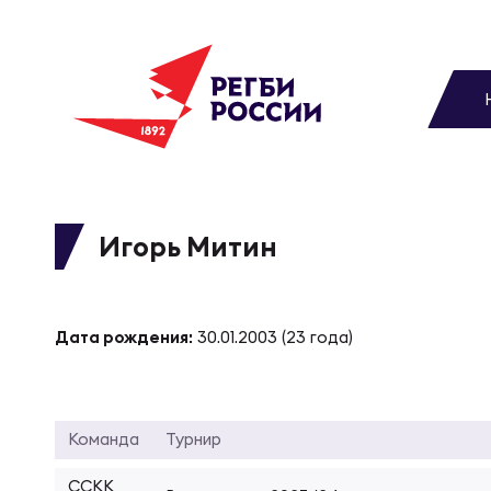
До
Новости
Вы
МУЖС
ВИДЕ
УПРА
МУЖС
Матчи
Игорь Митин
Чем
Цел
Сбо
Турниры
ФОТО
Дата рождения:
30.01.2003 (23 года)
Куб
Стр
Сбо
Медиа
ЖУРНА
Спа
Выс
Сбо
Команда
Турнир
Федерация
ССКК