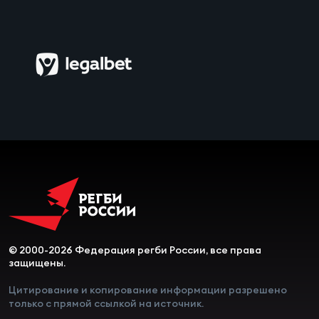
Зак
Перв
Пра
Пер
Ант
Все
Все
ДРУГ
© 2000-2026 Федерация регби России, все права
защищены.
Цитирование и копирование информации разрешено
Про
только с прямой ссылкой на источник.
202