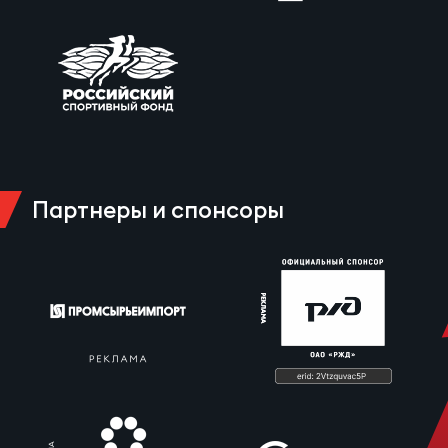
Фед
регб
Экс
Пер
Фон
Перв
Партнеры и спонсоры
ПРОГ
Перв
Ака
Все
по р
Нов
ЮНОШ
Зай