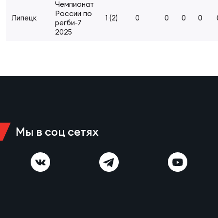
Чемпионат
Суп
Поп
Сбо
России по
ОТПРАВИТЬ
Регионы
Липецк
1 (2)
0
0
0
0
регби-7
2025
Выс
Пра
Рус
Сборные
Лиг
Нац
Антидопинг
ЖЕНС
Чем
Кон
Магазин
Сбо
ком
Мы в соц сетях
Кубо
Контакты
Сбо
РЕГБИ
Высш
Ист