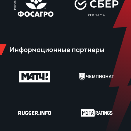
Юно
Еди
про
Пер
Информационные партнеры
ОФИЦ
Пер
Зал
Пер
Айд
Перв
Док
Пер