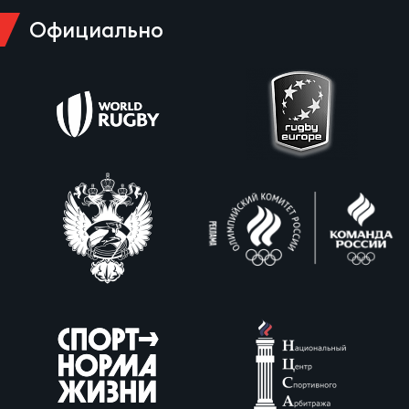
Фин
Официально
Цен
Фин
Дет
ЖЕНС
Сту
Чем
Рег
стр
Чем
Все
Кубо
Суд