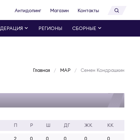
Антидопинг
Магазин
Контакты
ДЕРАЦИЯ
РЕГИОНЫ
СБОРНЫЕ
Главная
МАР
Семен Кондрашкин
П
Р
Ш
ДГ
ЖК
КК
2
0
0
0
0
0