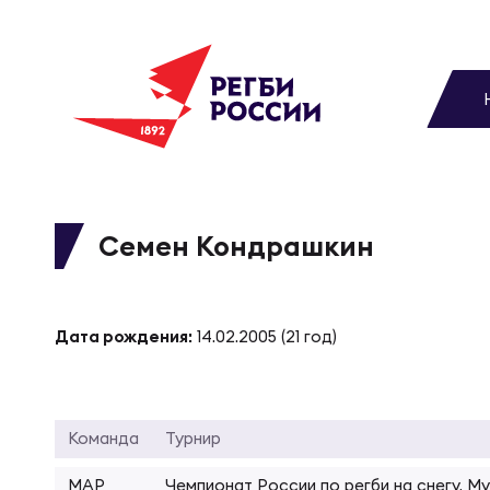
До
Новости
Вы
МУЖС
ВИДЕ
УПРА
МУЖС
Матчи
Семен Кондрашкин
Чем
Цел
Сбо
Турниры
ФОТО
Дата рождения:
14.02.2005 (21 год)
Куб
Стр
Сбо
Медиа
ЖУРНА
Спа
Выс
Сбо
Команда
Турнир
Федерация
МАР
Чемпионат России по регби на снегу. М