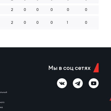
2
0
0
0
0
0
2
0
0
0
1
0
Мы в соц сетях