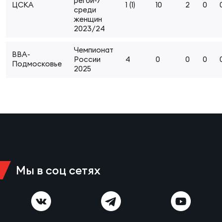
Фед
регби-7
ЦСКА
1 (1)
10
2
0
среди
регб
женщин
Экс
2023/24
Пер
Чемпионат
ВВА-
России
4
0
0
0
Фон
Подмосковье
2025
Перв
ПРОГ
Перв
Ака
Все
по р
Мы в соц сетях
Нов
ЮНОШ
Зай