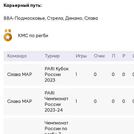
Фин
Карьерный путь:
Цен
ВВА-Подмосковье, Стрела, Динамо, Слава
Фин
КМС по регби
Дет
ЖЕНС
Команда
Турнир
Игры
Очки
П
Р
Сту
PARI Кубок
Чем
Слава МАР
России
1
0
0
0
Рег
2023
стр
Чем
PARI
Чемпионат
Слава МАР
1
0
0
0
России
Все
2023-24
Кубо
Чемпионат
Суд
России по