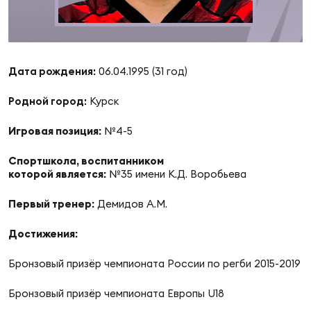
Суп
Поп
Сбо
ОТПРАВИТЬ
Регионы
Выс
Пра
Рус
Дата рождения:
06.04.1995 (31 год)
Сборные
Родной город:
Курск
Лиг
Нац
Антидопинг
ЖЕНС
Игровая позиция:
№4-5
Спортшкола, воспитанником
Чем
Кон
Магазин
которой является:
№35 имени К.Д. Воробьева
Сбо
ком
Первый тренер:
Демидов А.М.
Кубо
Контакты
Сбо
Достижения:
РЕГБИ
Высш
Бронзовый призёр чемпионата России по регби 2015-2019
Бронзовый призёр чемпионата Европы U18
Ист