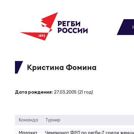
До
Новости
Вы
МУЖС
ВИДЕ
УПРА
МУЖС
Матчи
Кристина Фомина
Чем
Цел
Сбо
Турниры
ФОТО
Дата рождения:
27.03.2005 (21 год)
Куб
Стр
Сбо
Медиа
ЖУРНА
Спа
Выс
Сбо
Команда
Турнир
Федерация
Малахит
Чемпионат ФРЛ по регби-7 среди женщ