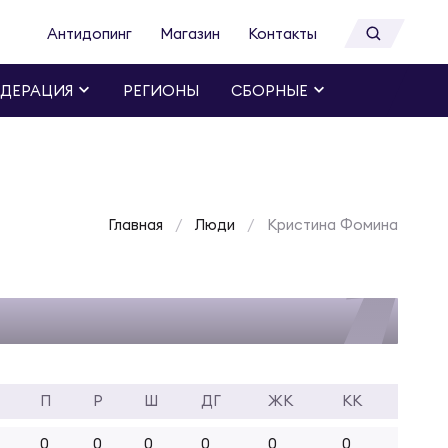
Антидопинг
Магазин
Контакты
ДЕРАЦИЯ
РЕГИОНЫ
СБОРНЫЕ
Главная
Люди
Кристина Фомина
П
Р
Ш
ДГ
ЖК
КК
0
0
0
0
0
0