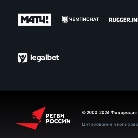
Фед
Экс
Пер
Фон
Перв
ПРОГ
Перв
Ака
Все
Нов
© 2000-2026 Федерация 
ЮНОШ
Зай
Цитирование и копирова