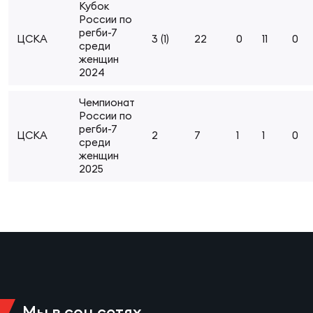
Кубок
Суп
Поп
Сбо
России по
ОТПРАВИТЬ
Регионы
регби-7
ЦСКА
3 (1)
22
0
11
0
среди
женщин
Выс
Пра
Рус
2024
Сборные
Чемпионат
Лиг
Нац
России по
Антидопинг
регби-7
ЖЕНС
ЦСКА
2
7
1
1
0
среди
женщин
Чем
Кон
2025
Магазин
Сбо
ком
Кубо
Контакты
Сбо
РЕГБИ
Высш
Ист
Мы в соц сетях