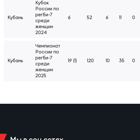
Кубок
Суп
Поп
Сбо
России по
ОТПРАВИТЬ
Регионы
регби-7
Кубань
6
52
6
11
0
среди
женщин
Выс
Пра
Рус
2024
Сборные
Чемпионат
Лиг
Нац
России по
Антидопинг
регби-7
ЖЕНС
Кубань
19 (1)
120
10
35
0
среди
женщин
Чем
Кон
2025
Магазин
Сбо
ком
Кубо
Контакты
Сбо
РЕГБИ
Высш
Ист
Мы в соц сетях