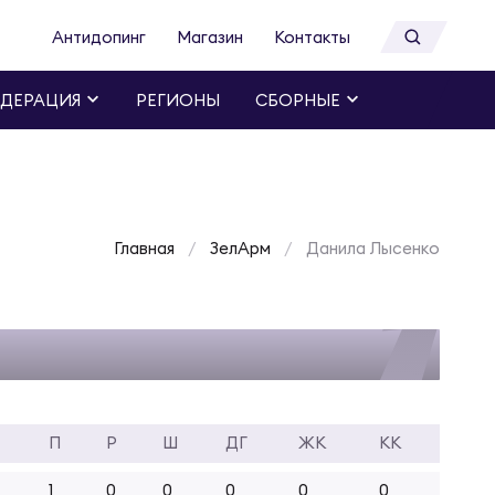
Антидопинг
Магазин
Контакты
ДЕРАЦИЯ
РЕГИОНЫ
СБОРНЫЕ
Главная
ЗелАрм
Данила Лысенко
П
Р
Ш
ДГ
ЖК
КК
1
0
0
0
0
0