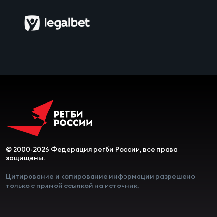
Зак
Перв
Пра
Пер
Ант
Все
Все
© 2000-2026 Федерация регби России, все права
защищены.
ДРУГ
Цитирование и копирование информации разрешено
только с прямой ссылкой на источник.
Про
202