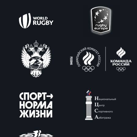
Фин
Цен
Фин
Дет
ЖЕНС
Сту
Чем
Рег
стр
Чем
Все
Кубо
Суд