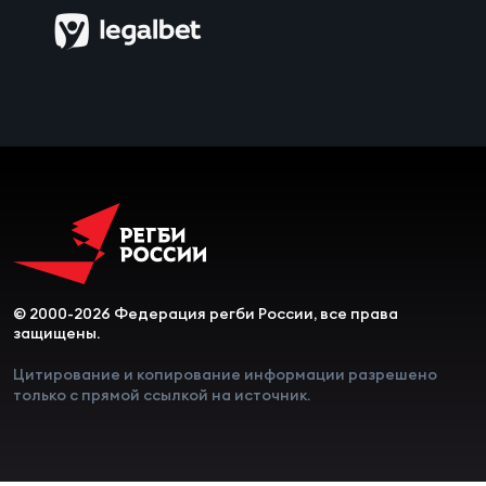
Зак
Перв
Пра
Пер
Ант
Все
Все
© 2000-2026 Федерация регби России, все права
защищены.
ДРУГ
Цитирование и копирование информации разрешено
только с прямой ссылкой на источник.
Про
202