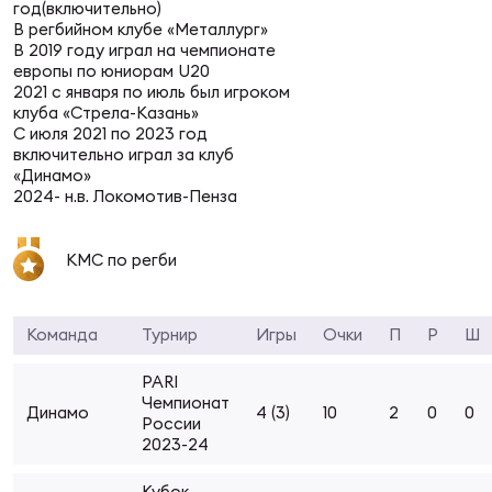
Фин
год(включительно)
В регбийном клубе «Металлург»
В 2019 году играл на чемпионате
Цен
европы по юниорам U20
Фин
2021 с января по июль был игроком
клуба «Стрела-Казань»
Дет
С июля 2021 по 2023 год
включительно играл за клуб
«Динамо»
ЖЕНС
2024- н.в. Локомотив-Пенза
Сту
Чем
КМС по регби
Рег
стр
Команда
Турнир
Игры
Очки
П
Р
Ш
Чем
PARI
Все
Чемпионат
Динамо
4 (3)
10
2
0
0
Кубо
России
2023-24
Суд
Кубок