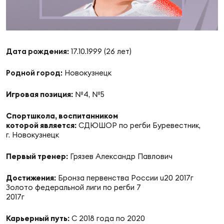
Суп
Поп
Сбо
ОТПРАВИТЬ
Регионы
Выс
Пра
Рус
Дата рождения:
17.10.1999 (26 лет)
Сборные
Родной город:
Новокузнецк
Лиг
Нац
Антидопинг
ЖЕНС
Игровая позиция:
№4, №5
Спортшкола, воспитанником
Чем
Кон
Магазин
которой является:
СДЮШОР по регби Буревестник,
Сбо
ком
г. Новокузнецк
Кубо
Первый тренер:
Грязев Александр Павлович
Контакты
Сбо
РЕГБИ
Достижения:
Бронза первенства России u20 2017г
Высш
Золото федеральной лиги по регби 7
2017г
Ист
Карьерный путь:
С 2018 года по 2020