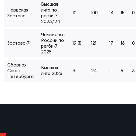
Высшая
Суп
Поп
Сбо
ОТПРАВИТЬ
Нарвская
лига по
Регионы
10
100
14
15
0
Застава
регби-7
2023/24
Выс
Пра
Рус
Сборные
Чемпионат
России по
Застава-7
19 (1)
121
17
18
0
регби-7
Лиг
Нац
2025
Антидопинг
ЖЕНС
Сборная
Высшая
Чем
Кон
Санкт-
3
24
1
5
3
лига 2025
Магазин
Петербурга
Сбо
ком
Кубо
Контакты
Сбо
РЕГБИ
Высш
Ист