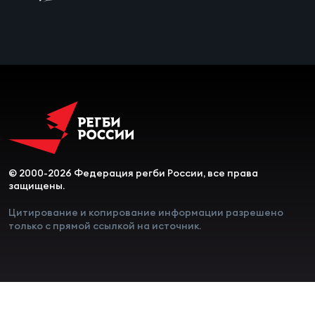
Чем
рег
Чем
рег
© 2000-2026 Федерация регби России, все права
Куб
защищены.
Муж
Цитирование и копирование информации разрешено
только с прямой ссылкой на источник.
Куб
Жен