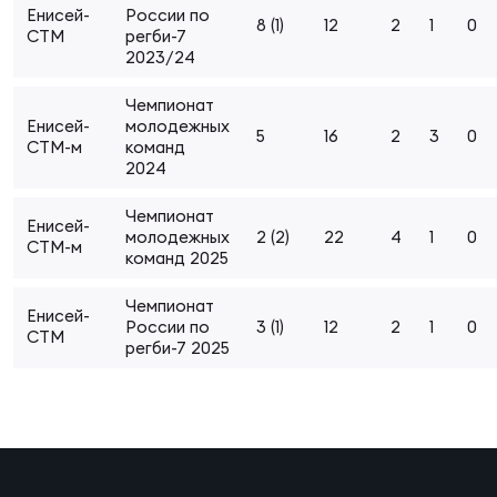
Енисей-
России по
Суп
Поп
Сбо
8 (1)
12
2
1
0
ОТПРАВИТЬ
СТМ
регби-7
Регионы
2023/24
Выс
Пра
Рус
Чемпионат
Сборные
Енисей-
молодежных
5
16
2
3
0
СТМ-м
команд
2024
Лиг
Нац
Антидопинг
ЖЕНС
Чемпионат
Енисей-
молодежных
2 (2)
22
4
1
0
СТМ-м
Чем
Кон
команд 2025
Магазин
Сбо
ком
Чемпионат
Енисей-
России по
3 (1)
12
2
1
0
Кубо
СТМ
регби-7 2025
Контакты
Сбо
РЕГБИ
Высш
Ист