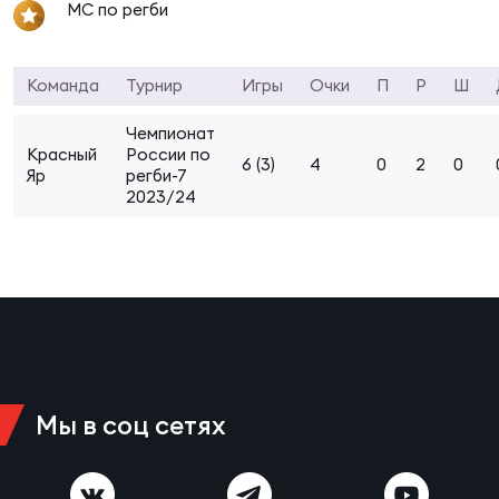
Фин
МС по регби
Цен
Фин
Команда
Турнир
Игры
Очки
П
Р
Ш
Дет
Чемпионат
Красный
России по
6 (3)
4
0
2
0
Яр
регби-7
ЖЕНС
2023/24
Сту
Чем
Рег
стр
Чем
Все
Кубо
Мы в соц сетях
Суд