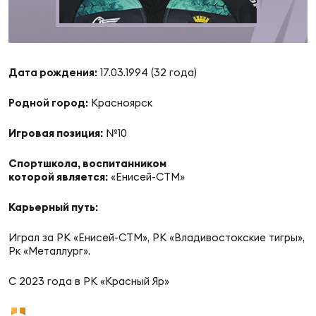
Суп
Поп
Сбо
ОТПРАВИТЬ
Регионы
Выс
Пра
Рус
Дата рождения:
17.03.1994 (32 года)
Сборные
Родной город:
Красноярск
Лиг
Нац
Антидопинг
ЖЕНС
Игровая позиция:
№10
Спортшкола, воспитанником
Чем
Кон
Магазин
которой является:
«Енисей-СТМ»
Сбо
ком
Карьерный путь:
Кубо
Контакты
Сбо
Играл за РК «Енисей-СТМ», РК «Владивостокские тигры»,
РЕГБИ
Рк «Металлург».
Высш
С 2023 года в РК «Красный Яр»
Ист