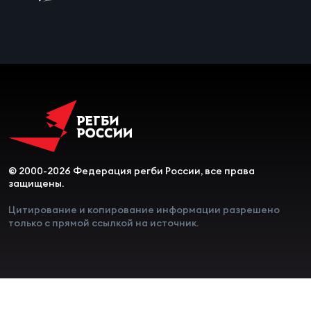
Чем
рег
Чем
рег
© 2000-2026 Федерация регби России, все права
Куб
защищены.
Муж
Цитирование и копирование информации разрешено
только с прямой ссылкой на источник.
Куб
Жен