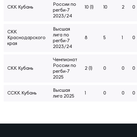
России по
Суп
Поп
Сбо
СКК Кубань
10 (1)
10
2
0
ОТПРАВИТЬ
регби-7
Регионы
2023/24
Выс
Пра
Рус
Высшая
СКК
Сборные
лига по
Краснодарского
8
5
1
0
регби-7
края
2023/24
Лиг
Нац
Антидопинг
ЖЕНС
Чемпионат
России по
СКК Кубань
2 (1)
0
0
0
Чем
Кон
регби-7
Магазин
2025
Сбо
ком
Высшая
Кубо
ССКК Кубань
1
0
0
0
лига 2025
Контакты
Сбо
РЕГБИ
Высш
Ист