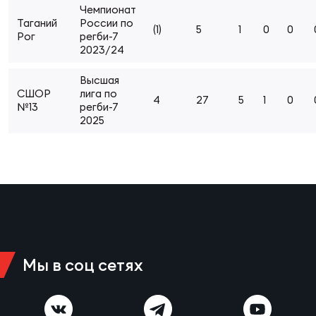
Чемпионат
Суп
Поп
Сбо
ОТПРАВИТЬ
Таганий
России по
Регионы
(1)
5
1
0
0
Рог
регби-7
2023/24
Выс
Пра
Рус
Сборные
Высшая
СШОР
лига по
4
27
5
1
0
№13
регби-7
Лиг
Нац
2025
Антидопинг
ЖЕНС
Чем
Кон
Магазин
Сбо
ком
Кубо
Контакты
Сбо
РЕГБИ
Мы в соц сетях
Высш
Ист