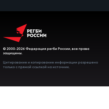
Зак
Перв
Пра
Пер
Ант
Все
© 2000-2026 Федерация регби России, все права
защищены.
Все
Цитирование и копирование информации разрешено
только с прямой ссылкой на источник.
ДРУГ
Про
202