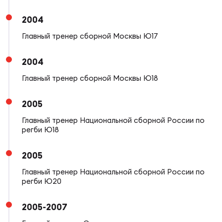
Фин
2004
Цен
Фин
Главный тренер сборной Москвы Ю17
Дет
2004
Главный тренер сборной Москвы Ю18
ЖЕНС
Сту
2005
Чем
Главный тренер Национальной сборной России по
Рег
регби Ю18
стр
Чем
2005
Главный тренер Национальной сборной России по
Все
регби Ю20
Кубо
2005-2007
Суд