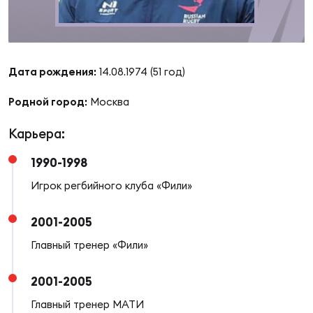
Суп
Поп
Сбо
ОТПРАВИТЬ
Регионы
Выс
Пра
Рус
Дата рождения:
14.08.1974 (51 год)
Сборные
Родной город:
Москва
Лиг
Нац
Антидопинг
ЖЕНС
Карьера:
1990-1998
Чем
Кон
Магазин
Сбо
ком
Игрок регбийного клуба «Фили»
Кубо
2001-2005
Контакты
Сбо
Главный тренер «Фили»
РЕГБИ
Высш
2001-2005
Ист
Главный тренер МАТИ