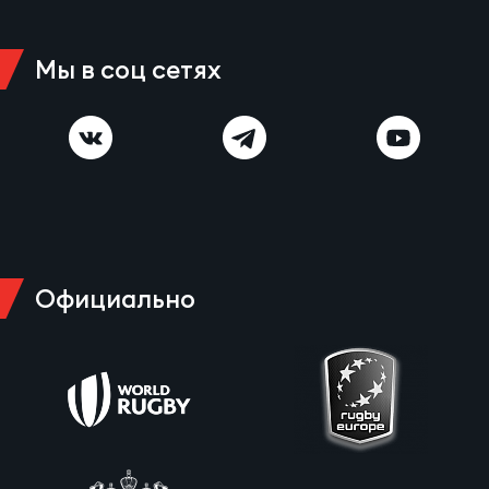
Мы в соц сетях
Чем
рег
Чем
рег
Куб
Официально
Муж
Куб
Жен