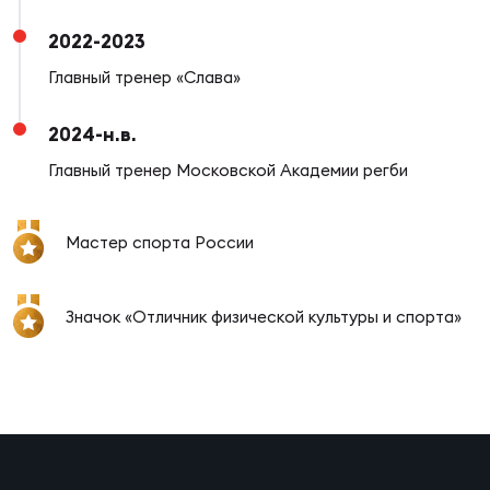
Зак
Перв
2022-2023
Главный тренер «Слава»
Пра
Пер
2024-н.в.
Ант
Главный тренер Московской Академии регби
Все
Мастер спорта России
Все
Значок «Отличник физической культуры и спорта»
ДРУГ
Про
202