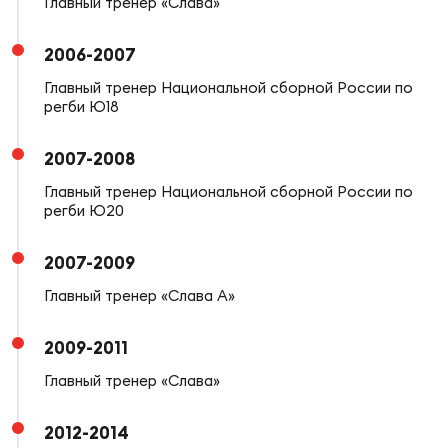
Фед
Главный тренер «Слава»
регб
Экс
2006-2007
Главный тренер Национальной сборной России по
Пер
регби Ю18
Фон
2007-2008
Перв
Главный тренер Национальной сборной России по
регби Ю20
ПРОГ
Перв
2007-2009
Ака
Главный тренер «Слава А»
Все
по р
2009-2011
Нов
Главный тренер «Слава»
ЮНОШ
Зай
2012-2014