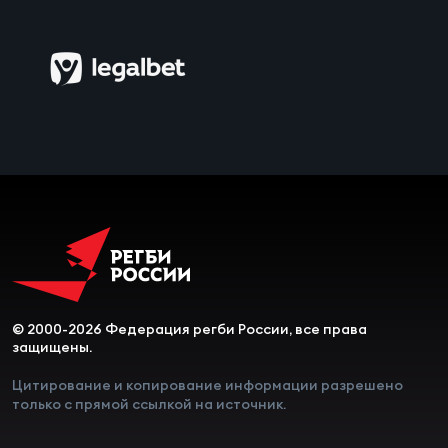
Чем
сне
Чем
сне
Кубо
Муж
Кубо
Жен
© 2000-2026 Федерация регби России, все права
защищены.
Цитирование и копирование информации разрешено
только с прямой ссылкой на источник.