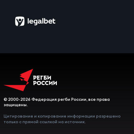
Зак
Перв
Пра
Пер
Ант
Все
Все
© 2000-2026 Федерация регби России, все права
ДРУГ
защищены.
Цитирование и копирование информации разрешено
только с прямой ссылкой на источник.
Про
202