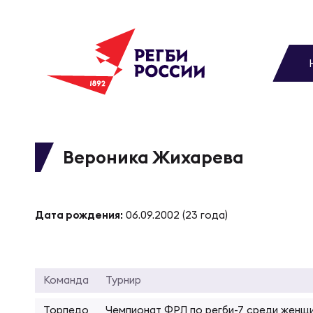
До
Новости
Вы
МУЖС
ВИДЕ
УПРА
МУЖС
Матчи
Вероника Жихарева
Чем
Цел
Сбо
Турниры
ФОТО
Дата рождения:
06.09.2002 (23 года)
Куб
Стр
Сбо
Медиа
ЖУРНА
Спа
Выс
Сбо
Команда
Турнир
Федерация
Торпедо
Чемпионат ФРЛ по регби-7 среди женщ