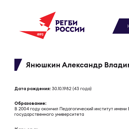
До
Новости
Вы
МУЖС
ВИДЕ
УПРА
МУЖС
Матчи
Янюшкин Александр Влади
Чем
Цел
Сбо
Турниры
ФОТО
Дата рождения:
30.10.1982 (43 года)
Куб
Стр
Сбо
Медиа
Образование:
ЖУРНА
В 2004 году окончил Педагогический институт имени 
государственного университета
Спа
Выс
Сбо
Федерация