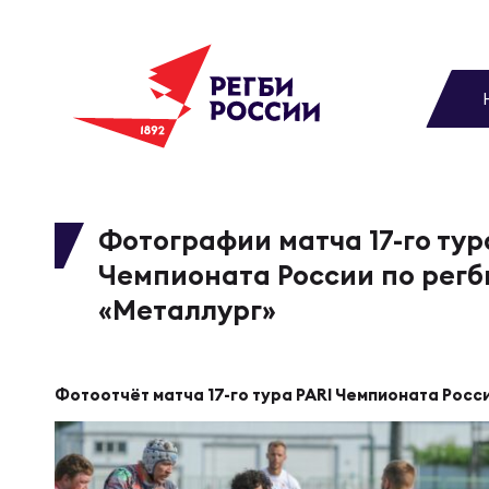
До
Новости
Вы
МУЖС
ВИДЕ
УПРА
МУЖС
Матчи
Фотографии матча 17-го тур
Чемпионата России по регб
Чем
Цел
Сбо
Турниры
«Металлург»
ФОТО
Куб
Стр
Сбо
Медиа
Фотоотчёт матча 17-го тура PARI Чемпионата Росс
ЖУРНА
Спа
Выс
Сбо
Федерация