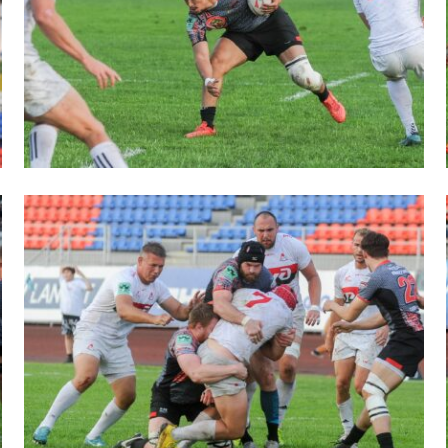
вила регби
венство России U17
икоррупционная политика
российские соревнования U16
российские соревнования U15
ОЕ
ект сводного календаря ФРР 2026
пионат России по пляжному регби. Мужчин