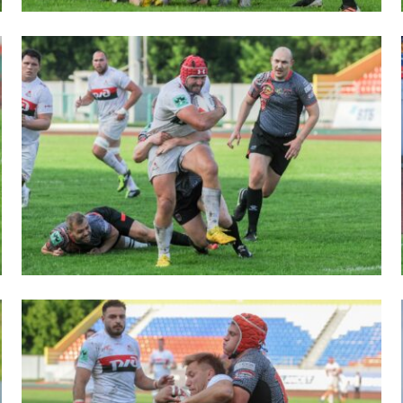
пионат России по пляжному регби. Женщин
ок России по пляжному регби. Мужчины
ок России по пляжному регби. Женщины
пионат России по регби на снегу. Мужчины
пионат России по регби на снегу. Женщины
ок России по регби на снегу. Мужчины