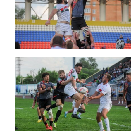
Пра
Пер
Ант
Все
Все
ДРУГ
Про
Чем