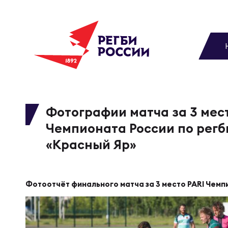
До
Новости
Вы
МУЖС
ВИДЕ
УПРА
МУЖС
Матчи
Фотографии матча за 3 мес
Чемпионата России по регб
Чем
Цел
Сбо
Турниры
«Красный Яр»
ФОТО
Куб
Стр
Сбо
Медиа
Фотоотчёт финального матча за 3 место PARI Чемп
ЖУРНА
Спа
Выс
Сбо
Федерация