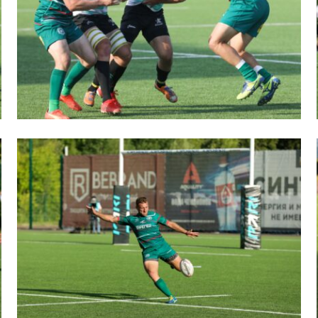
вила регби
венство России U17
икоррупционная политика
российские соревнования U16
российские соревнования U15
ОЕ
ект сводного календаря ФРР 2026
пионат России по пляжному регби. Мужчин