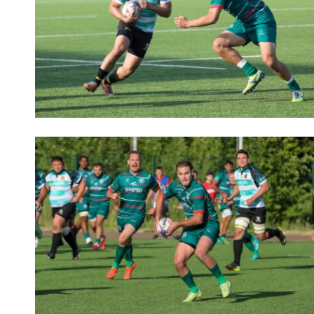
Пра
Пер
Ант
Все
Все
ДРУГ
Про
Чем