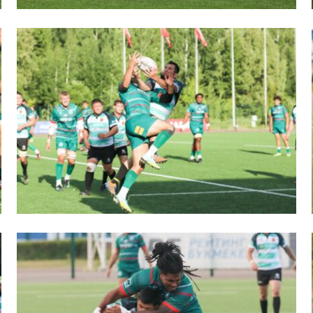
пионат России по пляжному регби. Женщин
ок России по пляжному регби. Мужчины
ок России по пляжному регби. Женщины
пионат России по регби на снегу. Мужчины
пионат России по регби на снегу. Женщины
ок России по регби на снегу. Мужчины