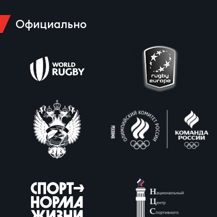
Официально