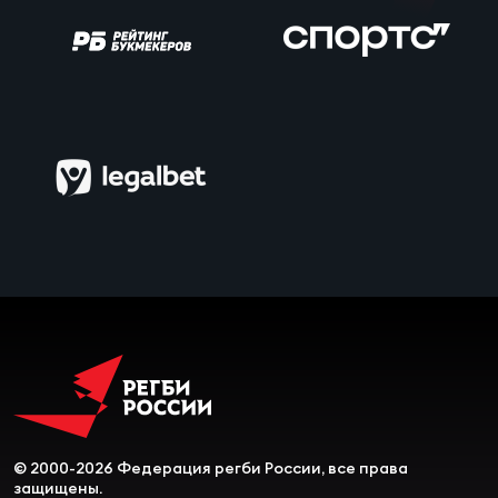
Зак
Перв
Пра
Пер
Ант
Все
Все
ДРУГ
Про
© 2000-2026 Федерация регби России, все права
202
защищены.