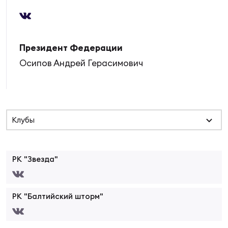
Суп
Поп
Сбо
ОТПРАВИТЬ
Регионы
Выс
Пра
Рус
Президент Федерации
Сборные
Осипов Андрей Герасимович
Лиг
Нац
Антидопинг
ЖЕНС
Чем
Кон
Клубы
Магазин
Сбо
ком
Кубо
РК "Звезда"
Контакты
Сбо
РЕГБИ
Высш
РК "Балтийский шторм"
Ист