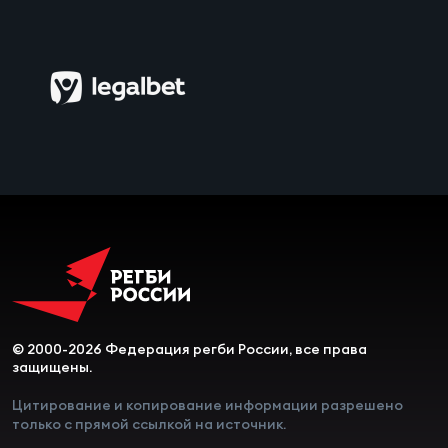
Чем
рег
Чем
рег
Куб
Муж
© 2000-2026 Федерация регби России, все права
Куб
защищены.
Жен
Цитирование и копирование информации разрешено
только с прямой ссылкой на источник.