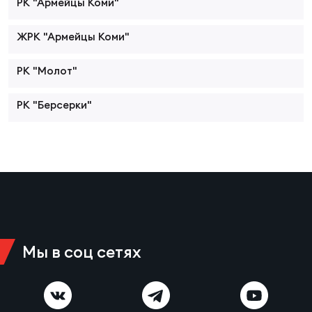
Фин
РК "Армейцы Коми"
Цен
ЖРК "Армейцы Коми"
Фин
РК "Молот"
Дет
РК "Берсерки"
ЖЕНС
Сту
Чем
Рег
стр
Чем
Мы в соц сетях
Все
Кубо
Суд