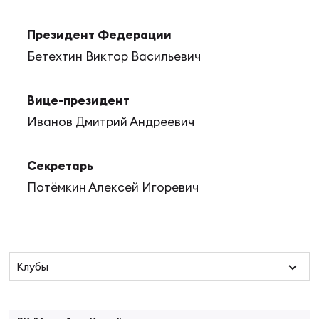
Суп
Поп
Сбо
ОТПРАВИТЬ
Регионы
Президент Федерации
Бетехтин Виктор Васильевич
Выс
Пра
Рус
Сборные
Вице-президент
Лиг
Нац
Иванов Дмитрий Андреевич
Антидопинг
ЖЕНС
Секретарь
Чем
Кон
Магазин
Сбо
ком
Потёмкин Алексей Игоревич
Кубо
Контакты
Сбо
РЕГБИ
Высш
Клубы
Ист