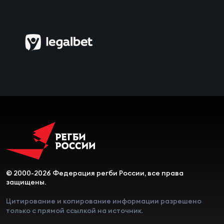
Чем
рег
Чем
рег
Куб
Муж
© 2000-2026 Федерация регби России, все права
Куб
защищены.
Жен
Цитирование и копирование информации разрешено
только с прямой ссылкой на источник.