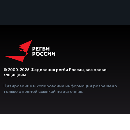
Чем
рег
Чем
рег
© 2000-2026 Федерация регби России, все права
Куб
защищены.
Муж
Цитирование и копирование информации разрешено
только с прямой ссылкой на источник.
Куб
Жен