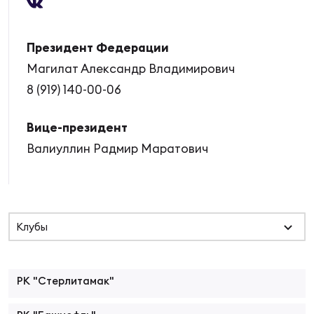
Суп
Поп
Сбо
ОТПРАВИТЬ
Регионы
Президент Федерации
Выс
Пра
Рус
Магилат Александр Владимирович
Сборные
8 (919) 140-00-06
Лиг
Нац
Антидопинг
Вице-президент
ЖЕНС
Валиуллин Радмир Маратович
Чем
Кон
Магазин
Сбо
ком
Кубо
Контакты
Клубы
Сбо
РЕГБИ
Высш
РК "Стерлитамак"
Ист