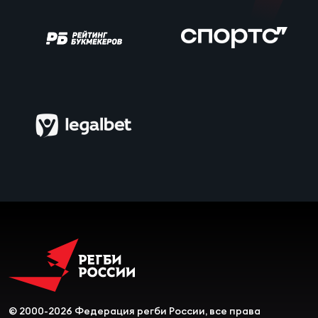
Чем
рег
Чем
рег
Куб
Муж
Куб
Жен
© 2000-2026 Федерация регби России, все права