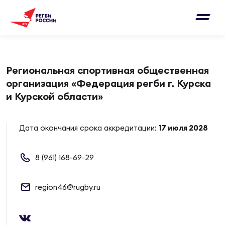
Письмо на region@rugby.ru
Подписка на новости от Федерации регби
Добавление матчей в календарь
России
Выберите категорию совернований
Новости
Региональная спортивная общественная
Мужские
организация «Федерация регби г. Курска
МУЖС
ВИДЕ
УПРА
МУЖС
и Курской области»
Матчи
Женские
Согласен на обработку персональных
Чем
Цел
Сбо
Дата окончания срока аккредитации:
17 июля 2028
данных
Турниры
ФОТО
8 (961) 168-69-29
Куб
Стр
Сбо
ОТПРАВИТЬ
Медиа
region46@rugby.ru
ЖУРНА
Спа
Выс
Сбо
Согласен на обработку персональных
Федерация
данных