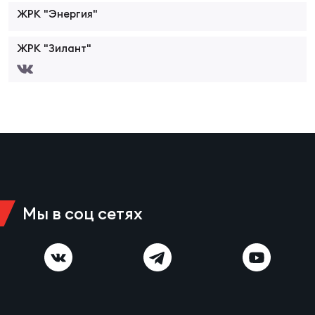
Фин
ЖРК "Энергия"
Цен
Фин
ЖРК "Зилант"
Дет
ЖЕНС
Сту
Чем
Рег
стр
Мы в соц сетях
Чем
Все
Кубо
Суд