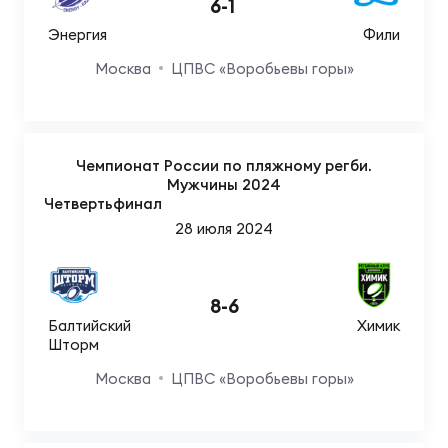
Фед
6
-
1
регб
Энергия
Фили
Экс
Москва
ЦПВС «Воробьевы горы»
Пер
Фон
Чемпионат России по пляжному регби.
Перв
Мужчины 2024
Четвертьфинал
ПРОГ
28 июля 2024
Перв
Ака
8
-
6
Все
Балтийский
Химик
по р
Шторм
Нов
Москва
ЦПВС «Воробьевы горы»
ЮНОШ
Зай