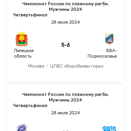
Фин
Чемпионат России по пляжному регби.
Мужчины 2024
Цен
Четвертьфинал
Фин
28 июля 2024
Дет
5
-
6
ЖЕНС
Липецкая
ВВА-
Сту
область
Подмосковье
Москва
ЦПВС «Воробьевы горы»
Чем
Рег
стр
Чем
Чемпионат России по пляжному регби.
Мужчины 2024
Все
Четвертьфинал
Кубо
28 июля 2024
Суд