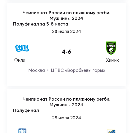
Чемпионат России по пляжному регби.
Чем
Мужчины 2024
Полуфинал за 5-8 места
рег
28 июля 2024
Чем
4
-
6
рег
Фили
Химик
Москва
ЦПВС «Воробьевы горы»
Куб
Муж
Чемпионат России по пляжному регби.
Куб
Мужчины 2024
Полуфинал
Жен
28 июля 2024