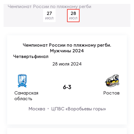
Суп
Поп
Сбо
ОТПРАВИТЬ
Регионы
27
28
июл
июл
Выс
Пра
Рус
Сборные
Чемпионат России по пляжному регби.
Лиг
Нац
Мужчины 2024
Антидопинг
ЖЕНС
Четвертьфинал
28 июля 2024
Чем
Кон
Магазин
Сбо
ком
6
-
3
Кубо
Самарская
Ростов
Контакты
Сбо
область
РЕГБИ
Москва
ЦПВС «Воробьевы горы»
Высш
Ист