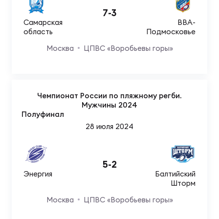
Чем
7
-
3
сне
Самарская
ВВА-
область
Подмосковье
Чем
Москва
ЦПВС «Воробьевы горы»
сне
Кубо
Чемпионат России по пляжному регби.
Мужчины 2024
Муж
Полуфинал
28 июля 2024
Кубо
Жен
5
-
2
Энергия
Балтийский
Шторм
Москва
ЦПВС «Воробьевы горы»