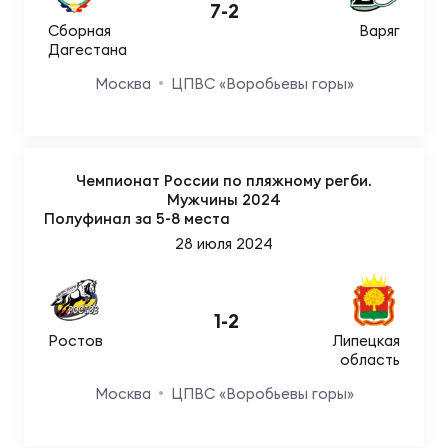
7
-
2
Зак
Сборная
Варяг
Перв
Дагестана
Пра
Москва
ЦПВС «Воробьевы горы»
Пер
Ант
Все
Чемпионат России по пляжному регби.
Мужчины 2024
Полуфинал за 5-8 места
28 июля 2024
Все
1
-
2
ДРУГ
Ростов
Липецкая
область
Москва
ЦПВС «Воробьевы горы»
Про
202