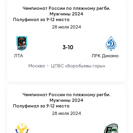
Чемпионат России по пляжному регби.
Мужчины 2024
Юно
Еди
Полуфинал за 9-12 места
про
28 июля 2024
Пер
3
-
10
ОФИЦ
ЛТА
ЛРК Динамо
Пер
Москва
ЦПВС «Воробьевы горы»
Зал
Пер
Айд
Чемпионат России по пляжному регби.
Мужчины 2024
Перв
Полуфинал за 9-12 места
28 июля 2024
Док
Пер