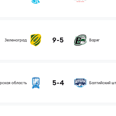
вила регби
венство России U17
икоррупционная политика
российские соревнования U16
9
-
5
Зеленоград
Варяг
российские соревнования U15
ОЕ
5
-
4
рская область
Балтийский ш
ект сводного календаря ФРР 2026
пионат России по пляжному регби. Мужчин