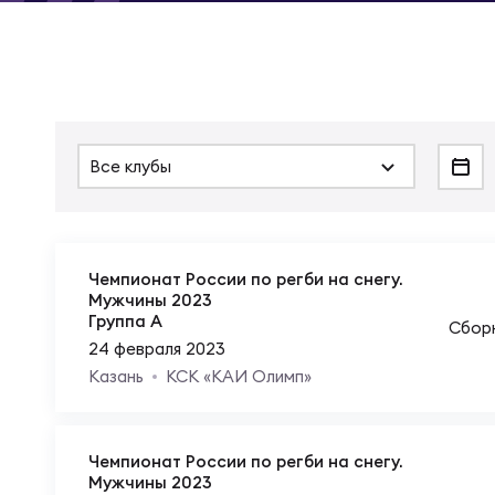
Суп
Поп
Сбо
Регионы
Выс
Пра
Рус
Сборные
Все клубы
Лиг
Нац
Антидопинг
ЖЕНС
Чем
Кон
Магазин
Чемпионат России по регби на снегу.
Сбо
Мужчины 2023
Группа A
Сбор
Кубо
24 февраля 2023
Контакты
РЕГБИ
Сбо
Казань
КСК «КАИ Олимп»
Высш
Ист
Чемпионат России по регби на снегу.
Мужчины 2023