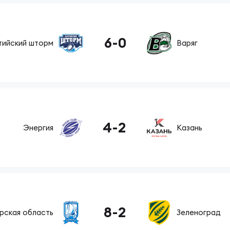
ок России по регби на снегу. Женщины
6
-
0
тийский шторм
Варяг
4
-
2
Энергия
Казань
8
-
2
рская область
Зеленоград