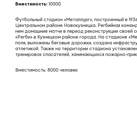
Вместимость:
10000
Суп
Поп
Сбо
Регионы
Футбольный стадион «Металлург», построенный в 1936
Центральном районе Новокузнецка. Регбийная коман
Выс
Пра
Рус
нем домашние матчи в период реконструкции своей 
Сборные
«Регби» в Кузнецком районе города. На стадионе «Ме
поля, выложены беговые дорожки, создана инфраструк
атлетикой. Также на территории стадиона установле
Лиг
Нац
тренировок спасателей, занимающихся пожарно-при
Антидопинг
ЖЕНС
Вместимость: 8000 человек
Чем
Кон
Магазин
Сбо
Кубо
Контакты
РЕГБИ
Сбо
Высш
Ист