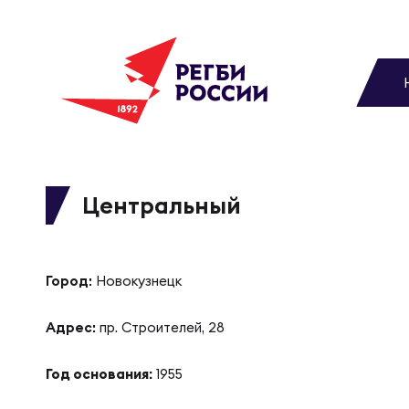
До
Новости
Вы
МУЖС
ВИДЕ
УПРА
МУЖС
Матчи
Центральный
Чем
Цел
Сбо
Турниры
ФОТО
Город:
Новокузнецк
Куб
Стр
Сбо
Медиа
Адрес:
пр. Строителей, 28
ЖУРНА
Спа
Выс
Сбо
Год основания:
1955
Федерация