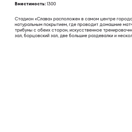
Вместимость:
1300
Суп
Поп
Сбо
Регионы
Стадион «Слава» расположен в самом центре города
натуральным покрытием, где проводит домашние мат
Выс
Пра
Рус
трибуны с обеих сторон, искусственное тренировочн
Сборные
зал, борцовский зал, две большие раздевалки и неско
Лиг
Нац
Антидопинг
ЖЕНС
Чем
Кон
Магазин
Сбо
Кубо
Контакты
РЕГБИ
Сбо
Высш
Ист