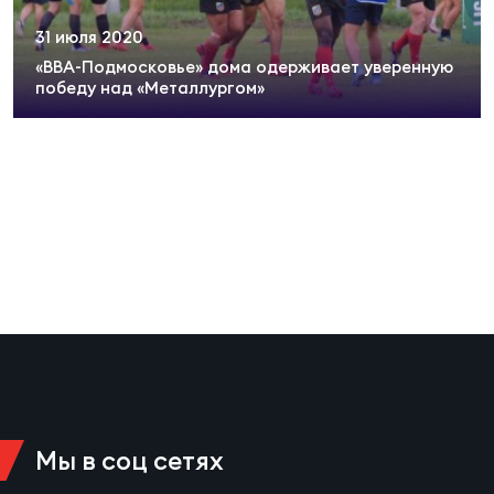
Суп
Поп
Сбо
ОТПРАВИТЬ
31 июля 2020
Регионы
«ВВА-Подмосковье» дома одерживает уверенную
победу над «Металлургом»
Выс
Пра
Рус
Сборные
Лиг
Нац
Антидопинг
ЖЕНС
Чем
Кон
Магазин
Сбо
ком
Кубо
Контакты
Сбо
РЕГБИ
Высш
Мы в соц сетях
Ист