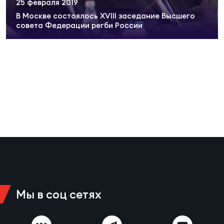
25 февраля 2019
Суп
Поп
Сбо
ОТПРАВИТЬ
В Москве состоялось XVIII заседание Высшего
Регионы
совета Федерации регби России
Выс
Пра
Рус
Сборные
Лиг
Нац
Антидопинг
ЖЕНС
Чем
Кон
Магазин
Сбо
ком
Кубо
Контакты
Сбо
РЕГБИ
Высш
Мы в соц сетях
Ист