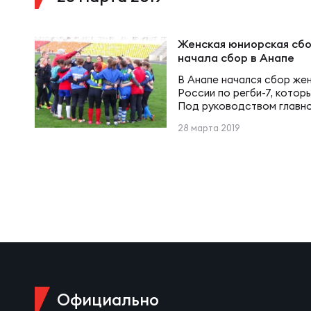
Суп
Поп
Сбо
Регионы
Женская юниорская сбо
начала сбор в Анапе
Выс
Пра
Рус
Сборные
В Анапе начался сбор же
России по регби-7, котор
Под руководством главн
Лиг
Нац
Минисламова работают 20
Антидопинг
28 марта 2019
ЖЕНС
Чем
Кон
Магазин
Сбо
Кубо
Контакты
РЕГБИ
Сбо
Высш
Ист
Официально