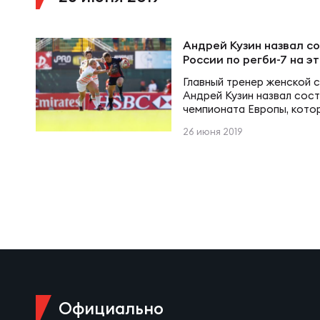
Суп
Поп
Сбо
Регионы
Андрей Кузин назвал с
России по регби-7 на э
Выс
Пра
Рус
Сборные
Главный тренер женской 
Андрей Кузин назвал сост
чемпионата Европы, кото
Лиг
Нац
Маркусси (Франция).
Антидопинг
26 июня 2019
ЖЕНС
Чем
Кон
Магазин
Сбо
Кубо
Контакты
РЕГБИ
Сбо
Высш
Ист
Официально