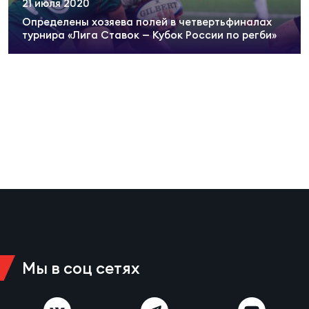
21 июля 2020
Суп
Поп
Сбо
ОТПРАВИТЬ
Определены хозяева полей в четвертьфиналах
Регионы
турнира «Лига Ставок — Кубок России по регби»
Выс
Пра
Рус
Сборные
Лиг
Нац
Антидопинг
ЖЕНС
Чем
Кон
Магазин
Сбо
ком
Кубо
Контакты
Сбо
РЕГБИ
Высш
Мы в соц сетях
Ист