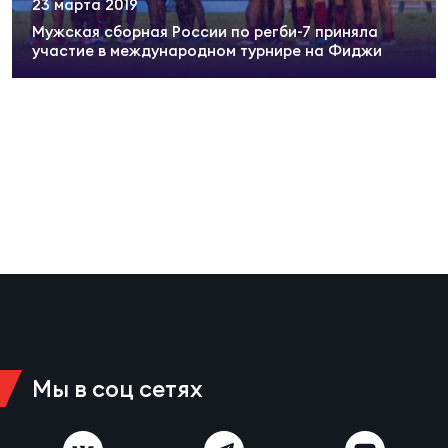
23 марта 2019
Суп
Поп
Сбо
ОТПРАВИТЬ
Мужская сборная России по регби-7 приняла
Регионы
участие в международном турнире на Фиджи
Выс
Пра
Рус
Сборные
Лиг
Нац
Антидопинг
ЖЕНС
Чем
Кон
Магазин
Сбо
ком
Кубо
Контакты
Сбо
РЕГБИ
Высш
Мы в соц сетях
Ист